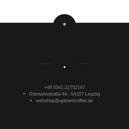
+49 0341 22752197
Riemannstraße 44 - 04107 Leipzig
webshop@uptowncoffee.de